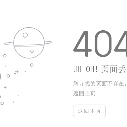
1、碎片化闯关模式，单局时长控制在三分钟内，
适合通勤间隙短暂放松游玩。
2、无强制付费门槛，所有战机、变身角色都能通
过日常闯关免费收集获取。
3、持续更新限时活动关卡，定期上新专属武器皮
肤，维持长期游玩新鲜感。
小编点评
猪猪爱射击属于轻松解压的休闲飞行射击手游，
简单的单指操作降低游玩门槛，不管是儿童还是休闲