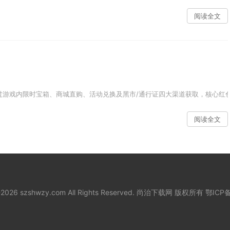
阅读全文
游戏内限时宝箱、商城直购、活动兑换及黑市/通行证四大渠道获取，核心红色款如Cr
阅读全文
8-2026 szshwzy.com All Rights Reserved. 尚治下载网 版权所有
鄂ICP备