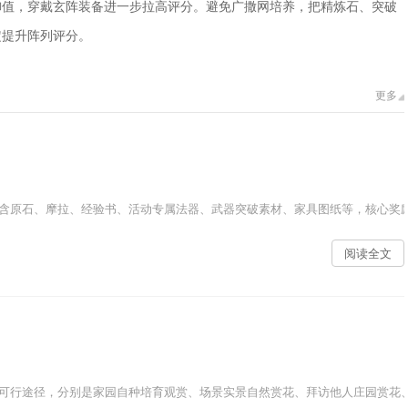
御值，穿戴玄阵装备进一步拉高评分。避免广撒网培养，把精炼石、突破
定提升阵列评分。
更多
含原石、摩拉、经验书、活动专属法器、武器突破素材、家具图纸等，核心奖励
阅读全文
可行途径，分别是家园自种培育观赏、场景实景自然赏花、拜访他人庄园赏花、