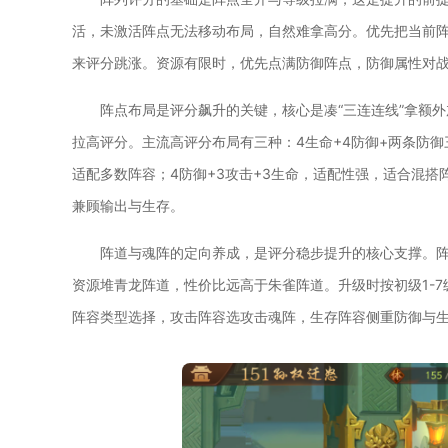
活，未激活阵点无法移动布局，自然难拿高分。优先把当前
来评分跳涨。资源有限时，优先点满防御阵点，防御属性对
阵点布局是评分飙升的关键，核心是凑“三连连线”拿额
拉高评分。主流高评分布局有三种：4生命+4防御+两条防御
适配多数阵容；4防御+3攻击+3生命，适配性强，适合混
兼顾输出与生存。
阵道与魂阵的定向养成，是评分稳步提升的核心支撑。
资源堆青龙阵道，性价比远高于朱雀阵道。升级时按初级1-7级
阵容类型选择，攻击阵容选攻击魂阵，生存阵容侧重防御与生