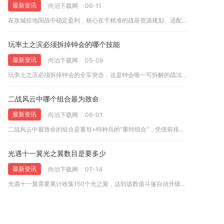
最新资讯
尚治下载网
06-11
在攻城掠地国战中稳定盈利，核心在于精准的战前资源规划、适配的...
玩率土之滨必须拆掉钟会的哪个技能
最新资讯
尚治下载网
05-09
玩率土之滨必须拆掉钟会的全军突击，这是钟会唯一可拆解的战法，...
二战风云中哪个组合最为致命
最新资讯
尚治下载网
06-01
二战风云中最致命的组合是重坦+特种兵的“重特组合”，凭借前排...
光遇十一翼光之翼数目是要多少
最新资讯
尚治下载网
07-14
光遇十一翼需要累计收集150个光之翼，达到该数值斗篷自动升级...