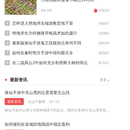
06-09
10830
怎样进入绝地求生端游教堂地下室
4
49087
绝地求生为何侧身开枪战术如此盛行
5
20985
最新版诛仙手游鬼王技能加点有何不同
6
59445
如何在秦时明月手游中得到霸天令
7
85583
在二战风云2中如何充分利用斯大林的弱点
8
67342
最新资讯
更多
诛仙手游中关山雪的位置需要怎么找
最新资讯
尚治下载网
07-12
诛仙手游关山雪分为两种场景下的定位，羁绊任务NPC关山雪常驻...
如何做到在攻城掠地国战中稳定盈利