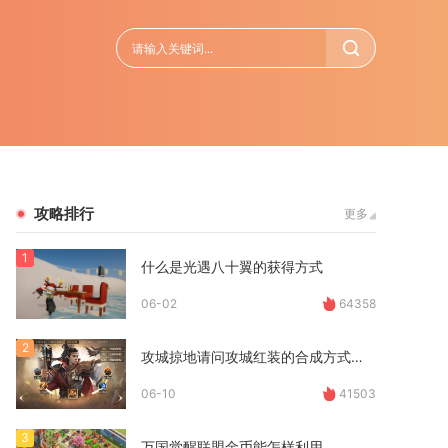
攻略排行
更多
1
什么是光遇八十翼的获得方式
06-02
64358
2
攻城掠地请问攻城红装的合成方式是什么
06-10
41503
3
万国觉醒联盟金币能怎样利用