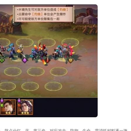
提。阵点分红、蓝、黄三色，对应攻击、防御、生命，需消耗材料逐一激