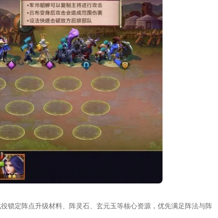
战役锁定阵点升级材料、阵灵石、玄元玉等核心资源，优先满足阵法与阵