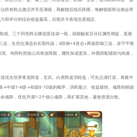
阵法所有阵点激活并升至满级，再解锁后续兵阵图，每解锁新阵法都会带
战力和评分的综合收益最高，后期关卡表现也更稳定。
外加成。三个同色阵点横或竖连成一线，就能触发百分比属性增益，直接
三连，生存拉满适合长期作战；4防御+4攻击+两条防御三连，攻守平衡
搭阵营。布阵时把核心武将放阵眼，属性加成更高，外围搭配辅助与肉盾，
阵道优先培养青龙阵道，玄武、白虎阵道消耗低，可先点满打底，再集中
→中级1-4级→初级8-10级的顺序，消耗最少、收益最快。魂阵则根据
命魂阵，优先升满1-2个核心魂阵，再扩展其他，避免资源分散。