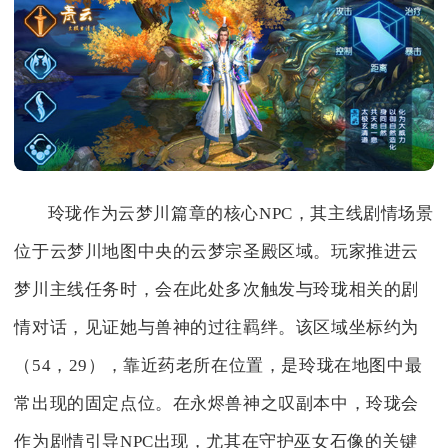
玲珑作为云梦川篇章的核心NPC，其主线剧情场景
位于云梦川地图中央的云梦宗圣殿区域。玩家推进云
梦川主线任务时，会在此处多次触发与玲珑相关的剧
情对话，见证她与兽神的过往羁绊。该区域坐标约为
（54，29），靠近药老所在位置，是玲珑在地图中最
常出现的固定点位。在永烬兽神之叹副本中，玲珑会
作为剧情引导NPC出现，尤其在守护巫女石像的关键