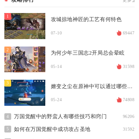
1
攻城掠地神匠的工艺有何特色
07-10
69447
2
为何少年三国志2开局总会晕眩
05-14
31598
3
嬗变之尘在原神中可以通过哪些途径获取
05-24
74808
万国觉醒中的野蛮人有哪些技巧和窍门
4
96206
如何在万国觉醒中成功攻占圣地
5
31592