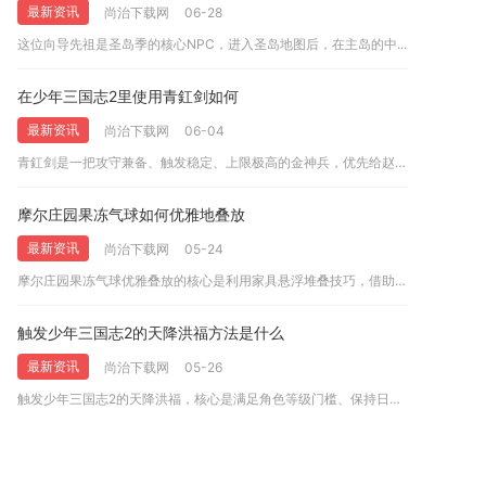
最新资讯
尚治下载网
06-28
这位向导先祖是圣岛季的核心NPC，进入圣岛地图后，在主岛的中...
在少年三国志2里使用青釭剑如何
最新资讯
尚治下载网
06-04
青釭剑是一把攻守兼备、触发稳定、上限极高的金神兵，优先给赵云...
摩尔庄园果冻气球如何优雅地叠放
最新资讯
尚治下载网
05-24
摩尔庄园果冻气球优雅叠放的核心是利用家具悬浮堆叠技巧，借助圆...
触发少年三国志2的天降洪福方法是什么
最新资讯
尚治下载网
05-26
触发少年三国志2的天降洪福，核心是满足角色等级门槛、保持日常...