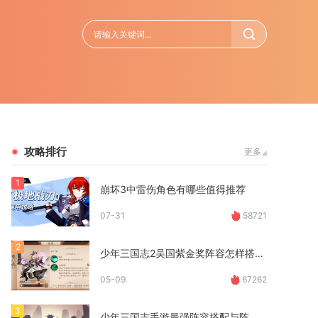
攻略排行
更多
1
崩坏3中雷伤角色有哪些值得推荐
07-31
58721
2
少年三国志2吴国紫金奖阵容怎样搭配最佳
05-09
67262
3
少年三国志手游最强阵容搭配与阵营有关吗