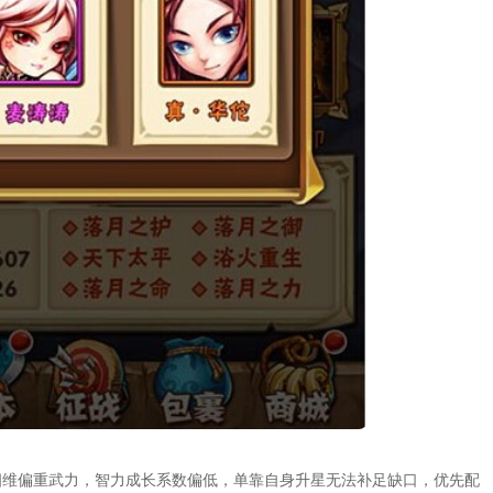
四维偏重武力，智力成长系数偏低，单靠自身升星无法补足缺口，优先配