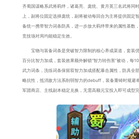
齐蜀国谋略系武将羁绊，诸葛亮、庞统、黄月英三名武将同
上，副将位固定选择庞统，副将被动每回合为主将提供固定
备统一携带智力词条防具，进一步放大羁绊带来的属性基数
竞技场对局均能稳定生效。
宝物与装备词条是突破智力限制的核心养成渠道，套装
百分比智力加成，套装效果额外解锁“智力转伤害”被动，每1
武力词条，洗练词条保留双智力加成搭配暴击属性，防具全
略抗性，抵消敌方法系削弱智力的debuff，装备重铸时规
军团商店、主线副本稳定兑换，无需高额元宝投入即可成型