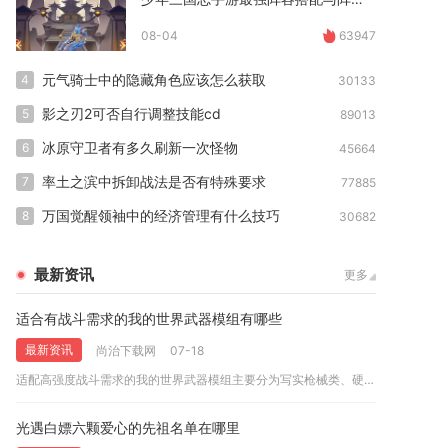
08-04
63947
元气骑士中的隐藏角色应该怎么获取
4
30133
影之刃2可否自行调整技能cd
5
89013
冰原守卫者有多久刷新一次怪物
6
45664
率土之滨中拆卸战法是否有特殊要求
7
77885
万国觉醒领袖中的经济管理有什么技巧
8
30682
最新资讯
更多
适合有战斗需求的我的世界武器模组有哪些
最新资讯
尚治下载网
07-18
适配高强度战斗需求的我的世界武器模组主要分为写实枪械类、硬核...
光遇白嫖六颗爱心的先祖名单在哪里