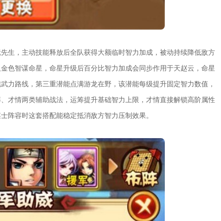
镜先生，主动技能释放后全队获得大额临时智力加成，被动持续降低敌方
取金色智谋命星，命星升级后百分比智力加成会同步作用于天赵云，命星
纯武力路线，第三重潜能点满游龙在野，该潜能每级提升固定智力数值，
筹、才情两类辅助战法，运筹提升基础智力上限，才情直接解锁高阶属性
谋士阵容时这套搭配能稳定抵消敌方智力压制效果。