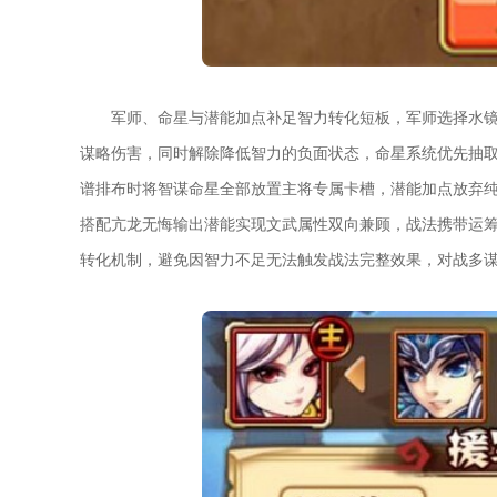
军师、命星与潜能加点补足智力转化短板，军师选择水
谋略伤害，同时解除降低智力的负面状态，命星系统优先抽
谱排布时将智谋命星全部放置主将专属卡槽，潜能加点放弃
搭配亢龙无悔输出潜能实现文武属性双向兼顾，战法携带运
转化机制，避免因智力不足无法触发战法完整效果，对战多