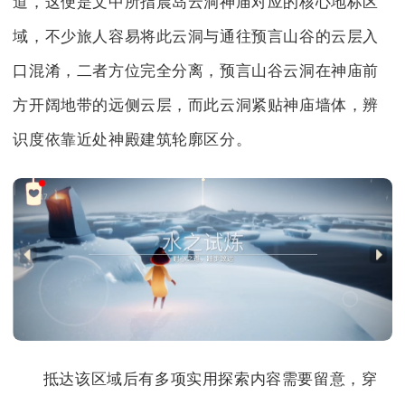
道，这便是文中所指晨岛云洞神庙对应的核心地标区
域，不少旅人容易将此云洞与通往预言山谷的云层入
口混淆，二者方位完全分离，预言山谷云洞在神庙前
方开阔地带的远侧云层，而此云洞紧贴神庙墙体，辨
识度依靠近处神殿建筑轮廓区分。
抵达该区域后有多项实用探索内容需要留意，穿