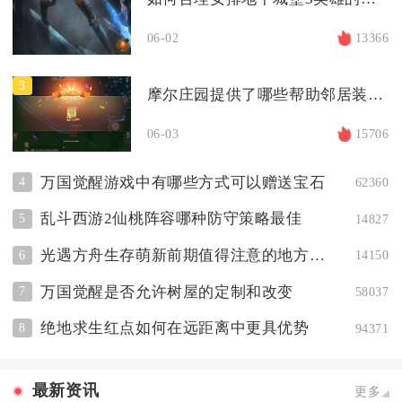
06-02
13366
3
摩尔庄园提供了哪些帮助邻居装修院子的方法
06-03
15706
万国觉醒游戏中有哪些方式可以赠送宝石
4
62360
乱斗西游2仙桃阵容哪种防守策略最佳
5
14827
光遇方舟生存萌新前期值得注意的地方有哪些
6
14150
万国觉醒是否允许树屋的定制和改变
7
58037
绝地求生红点如何在远距离中更具优势
8
94371
最新资讯
更多