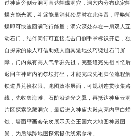
过神庙旁侧云洞可直达蝴蝶洞穴，洞穴内分布稳定蝴
蝶充能光源，斗篷能量消耗殆尽时在此停留，呼唤蝴
蝶即可快速回满飞行能量；洞穴深处存在一扇双人互
动石门，结伴同行可直接点击门侧手掌标识开启，独
自探索的旅人可借助矮人面具遁地技巧绕过石门屏
障，门内藏有高人气常驻先祖，完整追完先祖回忆后
返回主神庙内的祭坛打坐，才能完成先祖归位流程解
锁道具兑换权限。跑图效率层面，可规划连贯收集路
线，先收集海滩、石阶沿途光之翼，再抵达神庙云洞
片区探索隐藏洞穴，最后进入神庙大殿点亮内壁白蜡
烛，墙面壁画会依次展示天空王国六大地图神殿图
景，为后续跨地图探索提供线索参考。