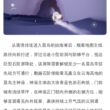
从遇境传送进入晨岛初始海滩后，顺着地图主线
路径向前行进，穿过沿途小型岩洞与阶梯平台，抵达
巨型石阶屏障处，该屏障需要解锁至少一名晨岛常驻
先祖方可通行，翻越石阶便能看见矗立在云海高地的
晨岛主神庙，神庙主体由大块青蓝色岩石构筑，门前
铺有浅绿草坪，在神庙正门朝向外侧的右侧方位，能
够直观看见向外延展、裹挟持续上升气流的云洞通