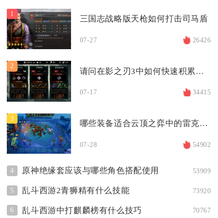
1
三国志战略版天枪如何打击司马盾
07-27
26426
2
请问在影之刃3中如何快速积累财富
07-17
34415
3
哪些装备适合云顶之弈中的雷克顿阵容
07-28
54902
原神绝缘套应该与哪些角色搭配使用
4
53909
乱斗西游2青狮精有什么技能
5
73920
乱斗西游中打麒麟榜有什么技巧
6
70767