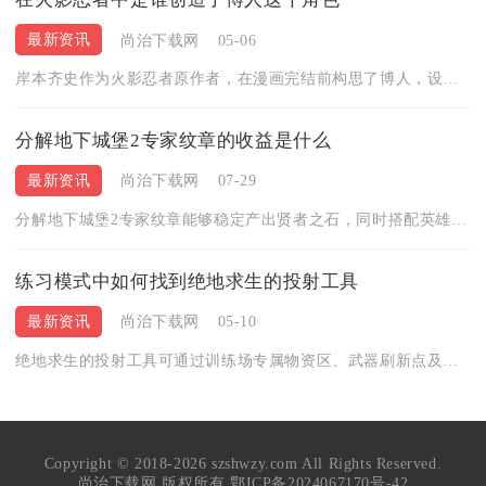
最新资讯
尚治下载网
05-06
岸本齐史作为火影忍者原作者，在漫画完结前构思了博人，设定其为...
分解地下城堡2专家纹章的收益是什么
最新资讯
尚治下载网
07-29
分解地下城堡2专家纹章能够稳定产出贤者之石，同时搭配英雄遗产...
练习模式中如何找到绝地求生的投射工具
最新资讯
尚治下载网
05-10
绝地求生的投射工具可通过训练场专属物资区、武器刷新点及投掷物...
Copyright © 2018-2026 szshwzy.com All Rights Reserved.
尚治下载网 版权所有
鄂ICP备2024067170号-42