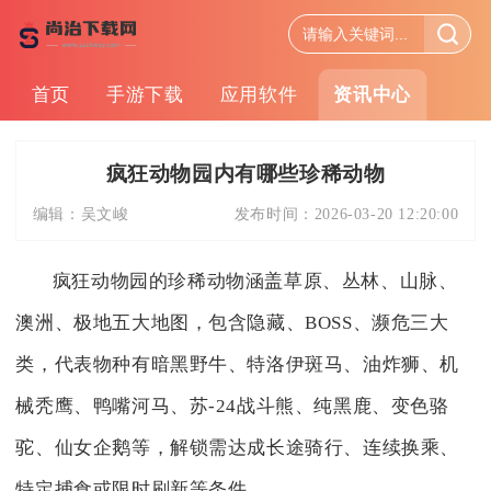
首页
手游下载
应用软件
资讯中心
疯狂动物园内有哪些珍稀动物
编辑：
吴文峻
发布时间：
2026-03-20 12:20:00
疯狂动物园的珍稀动物涵盖草原、丛林、山脉、
澳洲、极地五大地图，包含隐藏、BOSS、濒危三大
类，代表物种有暗黑野牛、特洛伊斑马、油炸狮、机
械秃鹰、鸭嘴河马、苏-24战斗熊、纯黑鹿、变色骆
驼、仙女企鹅等，解锁需达成长途骑行、连续换乘、
特定捕食或限时刷新等条件。