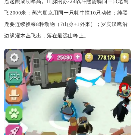
点起跳成功率高。山脉的苏-24战斗熊需骑同一只老鹰
飞2000米；蒸汽朋克用同一只牦牛撞10只动物；纯黑
鹿要连续换乘8种动物（7山脉+1外来）；罗宾汉鹰沿
边缘灌木丛飞出，落在最远山峰上。