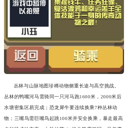
丛林与山脉地图珍稀动物侧重长途与高空挑战。
丛林的鸭嘴河马需骑同一只河马跑1600米，2000米后
水塘密集区易完成；恐龙犀牛要连续换乘7种丛林动
物；三嘴鸟需巨嘴鸟起跳100米并安全换乘，暴走最高