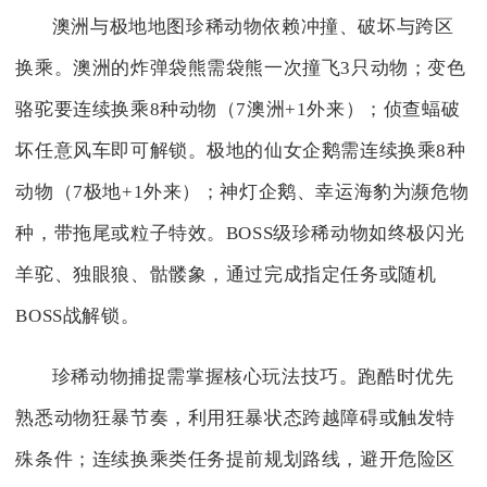
澳洲与极地地图珍稀动物依赖冲撞、破坏与跨区
换乘。澳洲的炸弹袋熊需袋熊一次撞飞3只动物；变色
骆驼要连续换乘8种动物（7澳洲+1外来）；侦查蝠破
坏任意风车即可解锁。极地的仙女企鹅需连续换乘8种
动物（7极地+1外来）；神灯企鹅、幸运海豹为濒危物
种，带拖尾或粒子特效。BOSS级珍稀动物如终极闪光
羊驼、独眼狼、骷髅象，通过完成指定任务或随机
BOSS战解锁。
珍稀动物捕捉需掌握核心玩法技巧。跑酷时优先
熟悉动物狂暴节奏，利用狂暴状态跨越障碍或触发特
殊条件；连续换乘类任务提前规划路线，避开危险区