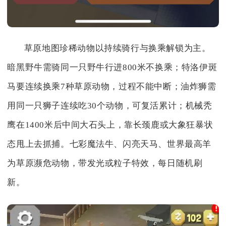
草原地图珍稀动物以持续骑行与换乘解锁为主。
暗黑野牛需骑同一只野牛行进800米不换乘；特洛伊斑
马要连续换乘7种草原动物，过程不能中断；油炸狮需
用同一只狮子连续吃30个动物，可复活累计；机械秃
鹰在1400米后中间大石头上，靠长颈鹿或大象狂暴状
态甩上去抓捕。七彩魔法牛、闪亮天马、世界最高羊
为草原濒危动物，带发光或粒子特效，每日随机刷
新。