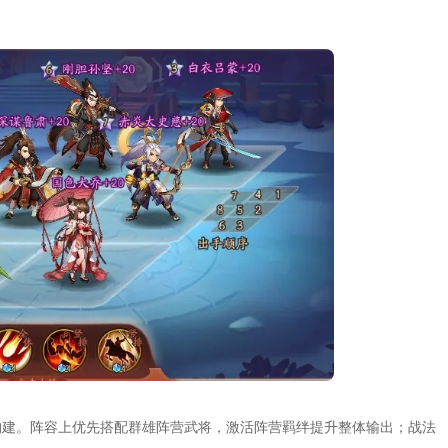
构建。阵容上优先搭配群雄阵营武将，激活阵营羁绊提升整体输出；战法