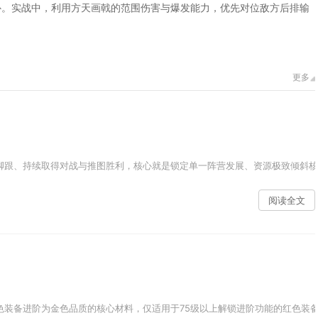
补。实战中，利用方天画戟的范围伤害与爆发能力，优先对位敌方后排输
更多
脚跟、持续取得对战与推图胜利，核心就是锁定单一阵营发展、资源极致倾斜核
阅读全文
色装备进阶为金色品质的核心材料，仅适用于75级以上解锁进阶功能的红色装备