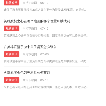
最新资讯
尚治下载网
06-12
诛仙手游鬼王技能模拟加点方案主要分为聚灵爆发PK流、肉盾辅助...
英雄默契之心在哪个地图的哪个位置可以找到
最新资讯
尚治下载网
07-19
英雄默契之心并不存在峡谷野外地图、固定场景点位可以拾取搜寻，...
在英雄联盟手游中皇子需要怎么装备
最新资讯
尚治下载网
07-05
英雄联盟手游中皇子主流出装分为半肉持续流与穿甲爆发流，半肉流...
火影忍者金色闪光忍具如何获取
最新资讯
尚治下载网
05-18
火影忍者金色闪光忍具可通过秘境探险、佩恩入侵副本、限时活动兑...