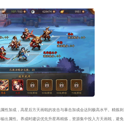
础属性加成，高星后方天画戟的攻击与暴击加成会达到极高水平。精炼则
心输出属性。养成时建议优先升星再精炼，资源集中投入方天画戟，避免