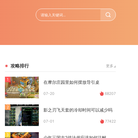
攻略排行
更多
1
在摩尔庄园里如何摆放导引桌
07-20
68207
2
影之刃飞天套的冷却时间可以减少吗
07-01
77422
3
少年三国志2战法书应该如何注解