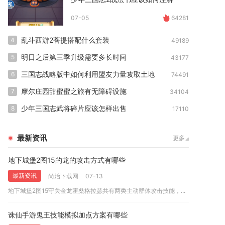
07-05
64281
乱斗西游2菩提搭配什么套装
4
49189
明日之后第三季升级需要多长时间
5
43177
三国志战略版中如何利用盟友力量攻取土地
6
74491
摩尔庄园甜蜜蜜之旅有无障碍设施
7
34104
少年三国志武将碎片应该怎样出售
8
17110
最新资讯
更多
地下城堡2图15的龙的攻击方式有哪些
最新资讯
尚治下载网
07-13
地下城堡2图15守关金龙霍桑格拉瑟共有两类主动群体攻击技能，...
诛仙手游鬼王技能模拟加点方案有哪些