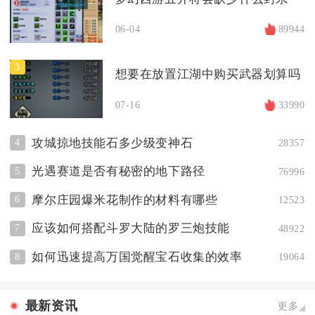
06-04
89944
3
想要在放置江湖中购买武器划算吗
07-16
33990
攻城掠地技能石多少级变神石
4
28357
光遇赛道是否有秘密的地下路径
5
76996
摩尔庄园爆米花制作的材料有哪些
6
12523
应该如何搭配斗罗大陆的罗三炮技能
7
48922
如何迅速提高万国觉醒宝石收集的效率
8
19064
最新资讯
更多