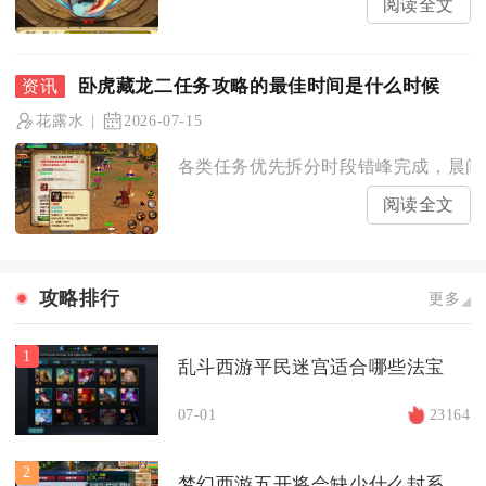
阅读全文
卧虎藏龙二任务攻略的最佳时间是什么时候
花露水
2026-07-15
各类任务优先拆分时段错峰完成，晨间清
阅读全文
攻略排行
更多
1
乱斗西游平民迷宫适合哪些法宝
07-01
23164
2
梦幻西游五开将会缺少什么封系