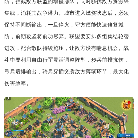
防，拦截敌方联盟的增援部队，同时骚扰敌方资源采
集线，消耗其战争潜力。城市进入燃烧状态后，必须
保持不间断输出，一旦停火，守方便能快速修复城
防，前期攻坚将前功尽弃。联盟要安排多组集结轮替
进攻，配合散队持续施压，让敌方没有喘息机会。战
斗中要利用自由行军灵活调整阵型，步兵前排抗伤，
弓兵后排输出，骑兵穿插突袭敌方薄弱环节，最大化
伤害效率。