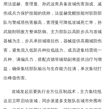
用法提赫、查理曼、孙武这类具备攻城伤害加成、减
伤或兵力保护技能的统帅，法提赫觉醒技能对驻防部
队与警戒塔伤害极高，查理曼可降低攻城死亡率，孙
武能削弱敌方整体防御。主力部队以高阶步兵与攻城
器械为主，步兵承担城墙抗伤，器械提供高额城防伤
害，避免混入低阶兵种拉低战力。成员进集结需统一
兵种、满编兵力，搭配贞德等辅助副将提供治疗与增
益，确保集结部队输出与生存能力拉满，单次集结打
出峰值伤害。
攻城发起后要执行全方位压制战术，主力集结抵
达后立即启动攻城，同步派遣多支散队在城市外围布