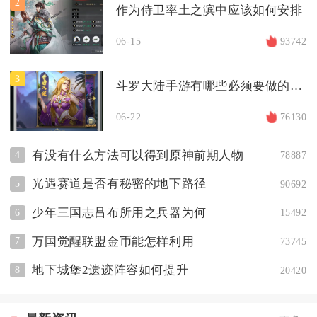
2
作为侍卫率土之滨中应该如何安排
06-15
93742
3
斗罗大陆手游有哪些必须要做的任务
06-22
76130
有没有什么方法可以得到原神前期人物
4
78887
光遇赛道是否有秘密的地下路径
5
90692
少年三国志吕布所用之兵器为何
6
15492
万国觉醒联盟金币能怎样利用
7
73745
地下城堡2遗迹阵容如何提升
8
20420