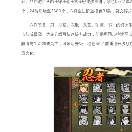
升。品质进阶从白→绿→蓝→紫→橙逐步推进，紫色0-7阶单件需符
个，24阶后增至2880个，六件全进阶至橙色31阶，符文碎片
六件装备（刀、戒指、衣服、头盔、项链、书）的资源
击加成最高，优先升级可快速提升战力，前期可同步拉满至蓝
防御与生命加成为主，可延后升级。橙色55阶前通用升级顺
最大化。