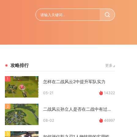
攻略排行
更多
1
怎样在二战风云2中提升军队实力
05-21
14322
2
二战风云孙立人是否在二战中有过晋升经历
08-02
46997
3
如何评估影之刃1人物技能的实用性