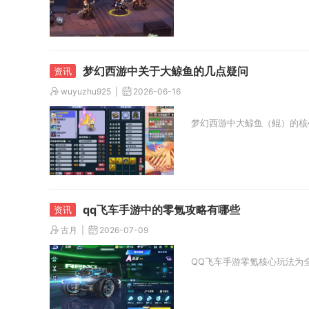
梦幻西游中关于大鲸鱼的几点疑问
wuyuzhu925
2026-06-16
梦幻西游中大鲸鱼（鲲）的核
qq飞车手游中的零氪攻略有哪些
古月
2026-07-09
QQ飞车手游零氪核心玩法为