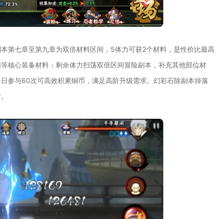
本第七章至第九章为双倍材料区间，5体力可获2个材料，是性价比最高
指等核心装备材料；剩余体力扫荡双倍区间冒险副本，补充其他部位材
日参与60次可高效积累铜币，满足高阶升级需求。幻彩石除副本掉落
断。