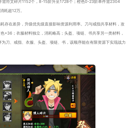
文碎片1152个，8-15阶升至1728个；橙色0-23阶单件需2304
消耗超12万。
消耗存在差异，升级优先级直接影响资源利用率。刀与戒指共享材料，攻
色+36；衣服材料独立，消耗略高；头盔、项链、书共享另一类材料，
序为刀、戒指、衣服、头盔、项链、书，该顺序能在有限资源下实现战力