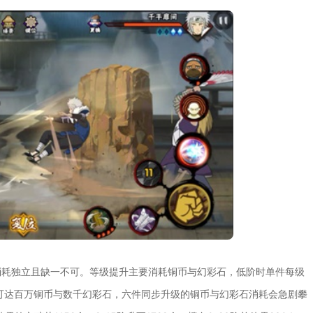
消耗独立且缺一不可。等级提升主要消耗铜币与幻彩石，低阶时单件每级
可达百万铜币与数千幻彩石，六件同步升级的铜币与幻彩石消耗会急剧攀