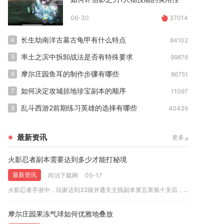
06-30
37014
长生劫南洋古墓古龟甲有什么特点
4
84102
率土之滨中拆卸战法是否有特殊要求
5
99876
摩尔庄园鱼耳的制作步骤有哪些
6
86751
如何决定攻城掠地珍宝副本的顺序
7
11097
乱斗西游2前期练习英雄的选择有哪些
8
40436
最新资讯
更多
火影忍者副本需要达到多少才能打秘境
最新资讯
尚治下载网
05-17
火影忍者手游中，玩家达到32级并通关主线副本第五章第十关后，...
摩尔庄园果冻气球如何优雅地叠放