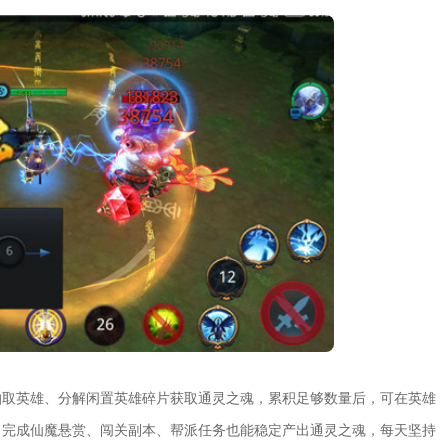
抽取英雄、分解闲置英雄碎片获取通灵之魂，累积足够数量后，可在英雄
常完成仙魔悬赏、闯关副本、帮派任务也能稳定产出通灵之魂，每天坚持