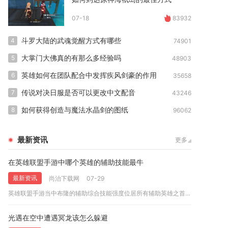
07-18
83932
斗罗大陆的武魂觉醒方式有哪些
4
74901
大掌门大佛真的有那么多经验吗
5
48903
英雄如何在团队配合中发挥疾风剑豪的作用
6
35658
传说对决日服是否可以更改中文配音
7
43246
如何获得创造与魔法水晶剑的图纸
8
96062
最新资讯
更多
在英雄联盟手游中哪个英雄的辅助技能最牛
最新资讯
尚治下载网
07-29
英雄联盟手游当中布隆的辅助综合技能强度位居所有辅助英雄之首，...
光遇在空中遭遇冥龙该怎么躲避