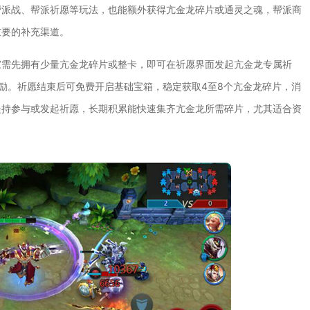
帮派战、帮派祈愿等玩法，也能额外获得亢金龙碎片或通灵之魂，帮派商
重要的补充渠道。
家需先拥有少量亢金龙碎片或整卡，即可在祈愿界面发起亢金龙专属祈
励。祈愿结束后可免费开启基础宝箱，稳定获取4至8个亢金龙碎片，消
坚持参与或发起祈愿，长期积累能快速集齐亢金龙所需碎片，尤其适合资