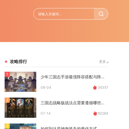
攻略排行
更多
1
少年三国志手游最强阵容搭配与阵营有关吗
08-04
36357
2
三国志战略版战法点需要遵循哪些策略
07-14
92284
3
如何到达原神海祇岛的最佳方式