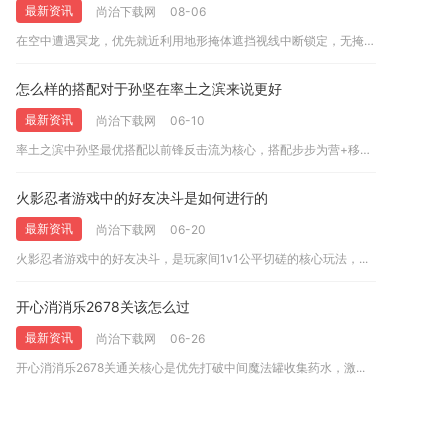
最新资讯
尚治下载网
08-06
在空中遭遇冥龙，优先就近利用地形掩体遮挡视线中断锁定，无掩体...
怎么样的搭配对于孙坚在率土之滨来说更好
最新资讯
尚治下载网
06-10
率土之滨中孙坚最优搭配以前锋反击流为核心，搭配步步为营+移花...
火影忍者游戏中的好友决斗是如何进行的
最新资讯
尚治下载网
06-20
火影忍者游戏中的好友决斗，是玩家间1v1公平切磋的核心玩法，...
开心消消乐2678关该怎么过
最新资讯
尚治下载网
06-26
开心消消乐2678关通关核心是优先打破中间魔法罐收集药水，激...