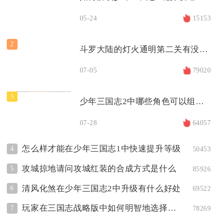
05-24
15153
2
斗罗大陆的灯火通明第二关有没有攻略
07-05
79020
3
少年三国志2中哪些角色可以组成最佳组合
07-28
64057
怎么样才能在少年三国志1中快速提升等级
4
50453
攻城掠地请问攻城红装的合成方式是什么
5
85926
清风化煞在少年三国志2中升级有什么好处
6
69522
玩家在三国志战略版中如何明智地选择武将
7
78269