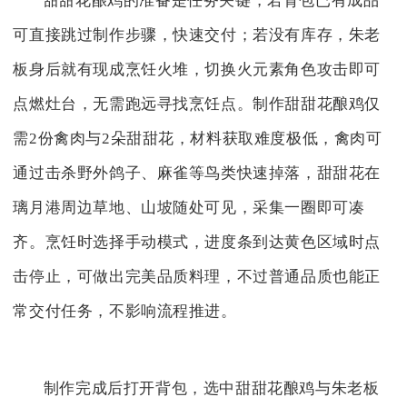
甜甜花酿鸡的准备是任务关键，若背包已有成品
可直接跳过制作步骤，快速交付；若没有库存，朱老
板身后就有现成烹饪火堆，切换火元素角色攻击即可
点燃灶台，无需跑远寻找烹饪点。制作甜甜花酿鸡仅
需2份禽肉与2朵甜甜花，材料获取难度极低，禽肉可
通过击杀野外鸽子、麻雀等鸟类快速掉落，甜甜花在
璃月港周边草地、山坡随处可见，采集一圈即可凑
齐。烹饪时选择手动模式，进度条到达黄色区域时点
击停止，可做出完美品质料理，不过普通品质也能正
常交付任务，不影响流程推进。
制作完成后打开背包，选中甜甜花酿鸡与朱老板