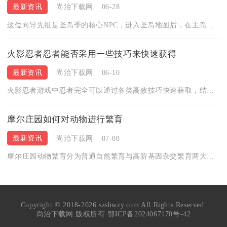
最新资讯
尚治下载网
06-28
这位向导先祖是圣岛季的核心NPC，进入圣岛地图后，在主岛的中...
火影忍者忍者能否采用一些技巧来快速获得
最新资讯
尚治下载网
06-10
火影忍者游戏中忍者完全可以通过各类高效技巧快速获取，结合日常...
摩尔庄园如何对动物进行繁育
最新资讯
尚治下载网
07-08
摩尔庄园动物繁育分为普通自然繁育与高阶基因杂交繁育两大体系，...
Copyright © 2018-2026 szshwzy.com All Rights Reserved.
尚治下载网 版权所有
鄂ICP备2024067170号-42