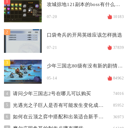
1
攻城掠地121副本的boss有什么特点
07-20
10183
2
口袋奇兵的开局英雄应该怎样挑选
07-21
37839
3
少年三国志80级有没有新的剧情发展
05-14
84962
请问少年三国志2号在哪儿可以购买
4
74016
光遇光之子巨人是否有可能发生变化成为巨人
5
85952
如何在云顶之弈中搭配和出装适合新手的阵容
6
36973