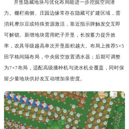
开垦隐藏地块与优化布局能进一步挖掘空间潜
力。栅栏南侧、庄园边缘常存在隐藏可扩建区域，需
消耗摩尔豆或特殊资源激活，靠近指示牌触发交互即
可解锁。新增地块需用耙子开垦，长按蓄力提升效
率，农具等级越高单次开垦面积越大。布局上推荐5×5
田字格间隔布局，中央留空放置洒水器；后期可调整
为7×7布局，适配高级播种机与浇水机全覆盖，同时保
留少量地块供好友互动增加亲密度。