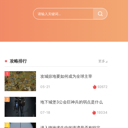
攻略排行
更多
1
攻城掠地要如何成为全球主宰
05-21
92672
2
地下城堡3公会巨神兵的弱点是什么
07-18
19334
3
进入绝地求生中的港湾是否有特定入口