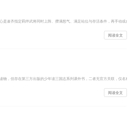
心是凑齐指定羁绊武将同时上阵、攒满怒气、满足站位与存活条件，再手动或自
阅读全文
读物，但存在第三方出版的少年读三国志系列课外书，二者无官方关联，仅名称
阅读全文