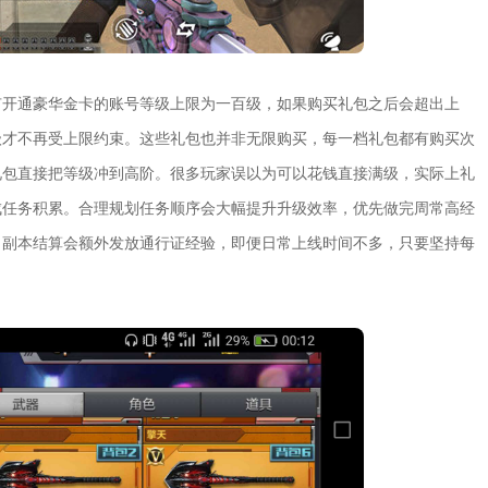
有开通豪华金卡的账号等级上限为一百级，如果购买礼包之后会超出上
级才不再受上限约束。这些礼包也并非无限购买，每一档礼包都有购买次
礼包直接把等级冲到高阶。很多玩家误以为可以花钱直接满级，实际上礼
成任务积累。合理规划任务顺序会大幅提升升级效率，优先做完周常高经
，副本结算会额外发放通行证经验，即便日常上线时间不多，只要坚持每