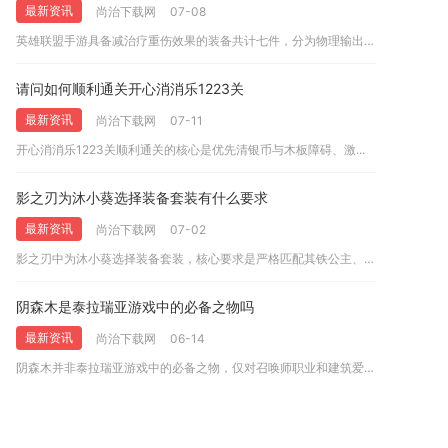
最新资讯
尚治下载网
07-08
英雄联盟手游具备减治疗重伤效果的装备共计七件，分为物理输出、...
请问如何顺利通关开心消消乐1223关
最新资讯
尚治下载网
07-11
开心消消乐1223关顺利通关的核心是优先清银币与木板障碍、激...
影之刃为沐小葵选择装备套装有什么要求
最新资讯
尚治下载网
07-02
影之刃中为沐小葵选择装备套装，核心要求是严格匹配其铁公主、玉...
阴森木是泰拉瑞亚游戏中的必备之物吗
最新资讯
尚治下载网
06-14
阴森木并非泰拉瑞亚游戏中的必备之物，仅对召唤师职业和建筑爱好...