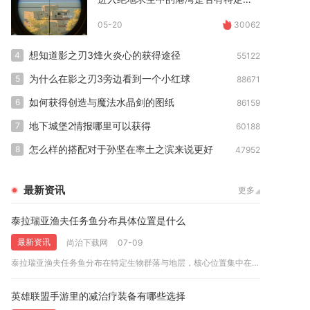
05-20
30062
想知道影之刃3烽火炎心的获得途径
4
55122
为什么在影之刃3旁边看到一个小红球
5
88671
如何获得创造与魔法水晶剑的图纸
6
86159
地下城堡2情报哪里可以获得
7
60188
怎么样的搭配对于孙坚在率土之滨来说更好
8
47952
最新资讯
更多
泰拉瑞亚渔夫任务鱼分布具体位置是什么
最新资讯
尚治下载网
07-09
泰拉瑞亚渔夫任务鱼分布在特定生物群落与地层，核心位置集中在天...
英雄联盟手游里的减治疗装备有哪些选择