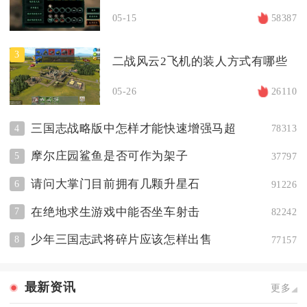
05-15
58387
3
二战风云2飞机的装人方式有哪些
05-26
26110
三国志战略版中怎样才能快速增强马超
4
78313
摩尔庄园鲨鱼是否可作为架子
5
37797
请问大掌门目前拥有几颗升星石
6
91226
在绝地求生游戏中能否坐车射击
7
82242
少年三国志武将碎片应该怎样出售
8
77157
最新资讯
更多