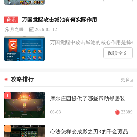
万国觉醒攻击城池有何实际作用
月之咲
2026-05-12
万国觉醒中攻击城池的核心作用是掠夺海
阅读全文
攻略排行
更多
1
摩尔庄园提供了哪些帮助邻居装修院子的方法
06-03
23389
2
心法怎样变成影之刃3的千金藏品