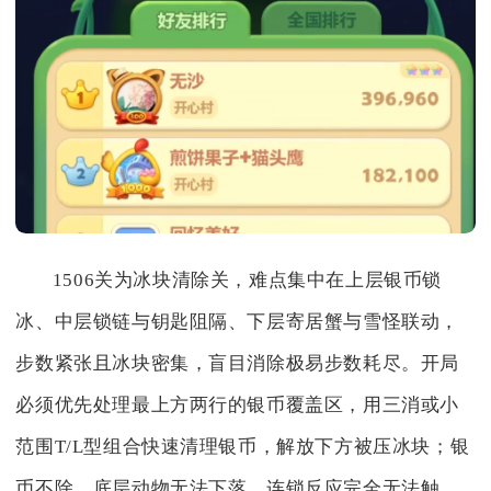
1506关为冰块清除关，难点集中在上层银币锁
冰、中层锁链与钥匙阻隔、下层寄居蟹与雪怪联动，
步数紧张且冰块密集，盲目消除极易步数耗尽。开局
必须优先处理最上方两行的银币覆盖区，用三消或小
范围T/L型组合快速清理银币，解放下方被压冰块；银
币不除，底层动物无法下落，连锁反应完全无法触