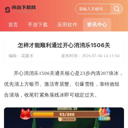
首页
手游下载
应用软件
资讯中心
怎样才能顺利通过开心消消乐1506关
编辑：
花露水
发布时间：
2026-07-04 14:11:04
开心消消乐1506关通关核心是23步内清207块冰，
优先清上方银币、激活寄居蟹、引爆雪怪，靠特效组
合清场，收尾盯紧角落残冰即可稳定过关。