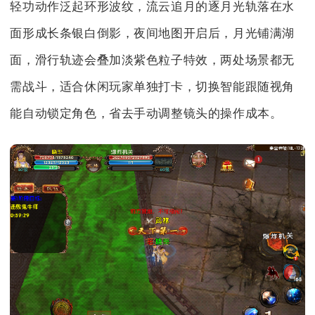
轻功动作泛起环形波纹，流云追月的逐月光轨落在水
面形成长条银白倒影，夜间地图开启后，月光铺满湖
面，滑行轨迹会叠加淡紫色粒子特效，两处场景都无
需战斗，适合休闲玩家单独打卡，切换智能跟随视角
能自动锁定角色，省去手动调整镜头的操作成本。