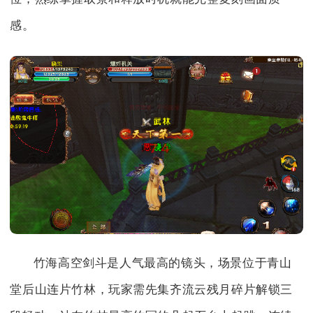
感。
竹海高空剑斗是人气最高的镜头，场景位于青山
堂后山连片竹林，玩家需先集齐流云残月碎片解锁三