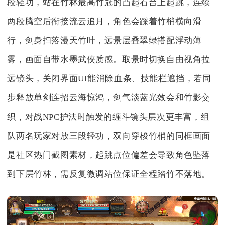
段轻功，站在竹林最高竹冠的凸起石台上起跳，连续
两段腾空后衔接流云追月，角色会踩着竹梢横向滑
行，剑身扫落漫天竹叶，远景层叠翠绿搭配浮动薄
雾，画面自带水墨武侠质感。取景时切换自由视角拉
远镜头，关闭界面UI能消除血条、技能栏遮挡，若同
步释放单剑连招云海惊鸿，剑气淡蓝光效会和竹影交
织，对战NPC护法时触发的缠斗镜头层次更丰富，组
队两名玩家对放三段轻功，双向穿梭竹梢的同框画面
是社区热门截图素材，起跳点位偏差会导致角色坠落
到下层竹林，需反复微调站位保证全程踏竹不落地。