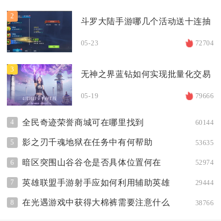
2
斗罗大陆手游哪几个活动送十连抽
05-23
72704
3
无神之界蓝钻如何实现批量化交易
05-19
79666
全民奇迹荣誉商城可在哪里找到
4
60144
影之刃千魂地狱在任务中有何帮助
5
53635
暗区突围山谷谷仓是否具体位置何在
6
52974
英雄联盟手游射手应如何利用辅助英雄
7
29444
在光遇游戏中获得大棉裤需要注意什么
8
38766