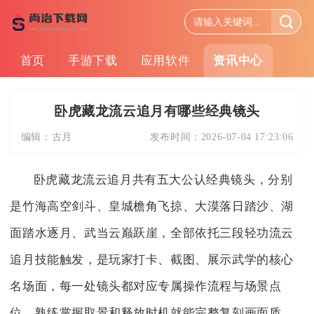
首页
手游下载
应用软件
资讯中心
卧虎藏龙流云追月有哪些经典镜头
编辑：
古月
发布时间：
2026-07-04 17:23:06
卧虎藏龙流云追月共有五大公认经典镜头，分别
是竹海高空剑斗、皇城檐角飞掠、大漠落日踏沙、湖
面踏水逐月、武当云巅跃崖，全部依托三段轻功流云
追月技能触发，是玩家打卡、截图、展示武学的核心
名场面，每一处镜头都对应专属操作流程与场景点
位，熟练掌握取景和释放时机就能完整复刻画面质