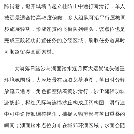
跨街巷，避开城墙凸起立柱防止中途打断滑行，单人
截远景适合抬高45度俯瞰，多人组队可沿平行屋檐同
步施展轻功，形成连贯的飞檐队列镜头，该点位也是
完成三段轻功前置任务的必经区域，刷取任务道具时
可顺路留存画面素材。
大漠落日踏沙与湖面踏水逐月两大远景镜头侧重
环境氛围感，大漠场景在西域戈壁地图，落日时分释
放流云追月，角色低空贴着黄沙滑行，沙尘随轻功轨
迹扬起，橙红天际与连绵沙丘构成辽阔构图，滑行途
中可中途停顿调整视角，捕捉人物剪影与落日重叠的
瞬间；湖面踏水点位分布在城郊环湖区域，水面会随