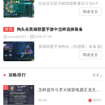
忘仙宝宝的天赋技能数量总计为6个，这
阅读全文
狗头在英雄联盟手游中怎样选择装备
wuyuzhu925
2026-07-09
英雄联盟手游狗头（内瑟斯）装备选择核
阅读全文
攻略排行
更多
1
怎样提升斗罗大陆雷电霸王龙天赋能力
06-04
96997