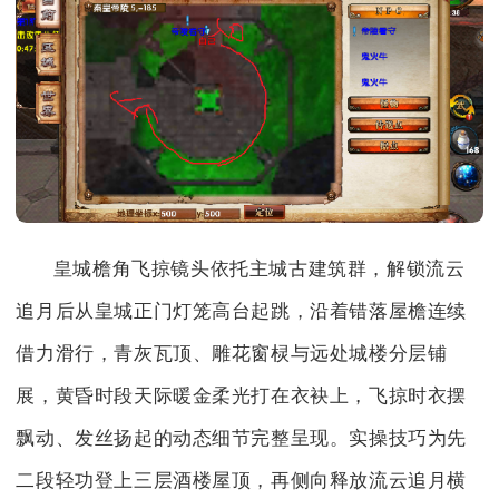
皇城檐角飞掠镜头依托主城古建筑群，解锁流云
追月后从皇城正门灯笼高台起跳，沿着错落屋檐连续
借力滑行，青灰瓦顶、雕花窗棂与远处城楼分层铺
展，黄昏时段天际暖金柔光打在衣袂上，飞掠时衣摆
飘动、发丝扬起的动态细节完整呈现。实操技巧为先
二段轻功登上三层酒楼屋顶，再侧向释放流云追月横