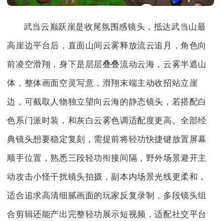
武当云巅跃崖是收尾氛围感镜头，抵达武当山最
高崖边平台后，直面山间云雾释放流云追月，角色向
前凌空滑翔，身下是层层叠叠流动云海，云雾半遮山
体，整体画面空灵写意，滑翔末端主动收招站立崖
边，可截取人物独立望向云海的静态镜头，若搭配白
色系门派时装，和灰白云雾色调适配度更高。全部经
典镜头想要稳定复刻，需提前将轻功快捷键放置屏幕
顺手位置，熟悉三段轻功衔接间隔，野外场景避开主
动攻击小怪干扰镜头拍摄，副本内场景光线更柔和，
适合追求高清细腻画面的玩家反复录制，多段镜头组
合剪辑还能产出完整轻功展示短视频，适配社交平台