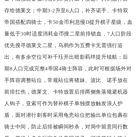
存给德莱文；中期3-2升至6人口，补齐诺手、卡特双
帝国搭配四骑士，卡50金币利息慢D提升棋子星级，血
量低于30时适度消耗金币搜二星前排锁血，7人口阶段
优先搜寻德莱文二星，乌鸦作为五费卡无需强行追
出，有多余空位可补千珏开出暗影羁绊提升续航；后
期8人口完成完整4帝国4骑士阵容，此时可根据场外对
手阵容调整站位，常规站位将猪妹、波比、诺手放在
前排扛伤，德莱文、卡特放置后排两侧角落规避机器
人钩子，亚索可作为替补棋子单独摆放触发浪人护
盾，面对潜行刺客时采用龟壳站位把输出单位包裹在
骑士中间，防止后排被瞬间秒杀，对局中留意同行数