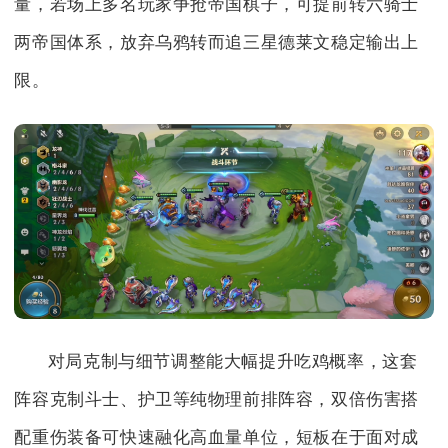
量，若场上多名玩家争抢帝国棋子，可提前转六骑士
两帝国体系，放弃乌鸦转而追三星德莱文稳定输出上
限。
对局克制与细节调整能大幅提升吃鸡概率，这套
阵容克制斗士、护卫等纯物理前排阵容，双倍伤害搭
配重伤装备可快速融化高血量单位，短板在于面对成