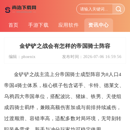
首页
手游下载
应用软件
资讯中心
金铲铲之战会有怎样的帝国骑士阵容
编辑：
phoenix
发布时间：
2026-07-06 16:59:56
金铲铲之战主流上分帝国骑士成型阵容为8人口4
帝国4骑士体系，核心棋子包含诺手、卡特、德莱文、
乌鸦四大帝国单位，搭配波比、猪妹、铁男、天使组
成四骑士羁绊，兼顾高额伤害加成与前排持续减伤，
过渡顺滑、容错率高，适配多数对局环境，无苛刻转
职装备需求，新手与冲分玩家均可稳定使用。