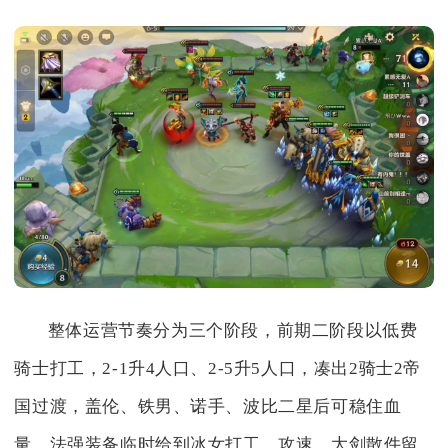
整体运营节奏分为三个阶段，前期二阶段以低费
骑士打工，2-1升4人口、2-5升5人口，凑出2骑士2帝
国过渡，盖伦、铁男、诺手、波比二星后可稳住血
量，法强装备临时给到冰女打工，攻速、大剑散件留