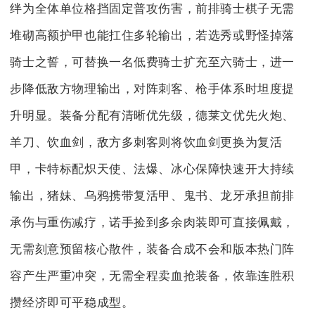
绊为全体单位格挡固定普攻伤害，前排骑士棋子无需
堆砌高额护甲也能扛住多轮输出，若选秀或野怪掉落
骑士之誓，可替换一名低费骑士扩充至六骑士，进一
步降低敌方物理输出，对阵刺客、枪手体系时坦度提
升明显。装备分配有清晰优先级，德莱文优先火炮、
羊刀、饮血剑，敌方多刺客则将饮血剑更换为复活
甲，卡特标配炽天使、法爆、冰心保障快速开大持续
输出，猪妹、乌鸦携带复活甲、鬼书、龙牙承担前排
承伤与重伤减疗，诺手捡到多余肉装即可直接佩戴，
无需刻意预留核心散件，装备合成不会和版本热门阵
容产生严重冲突，无需全程卖血抢装备，依靠连胜积
攒经济即可平稳成型。