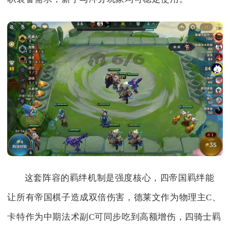
这套阵容的羁绊机制是强度核心，四帝国羁绊能
让所有帝国棋子造成双倍伤害，德莱文作为物理主C、
卡特作为中期法术副C可同步吃到高额增伤，四骑士羁