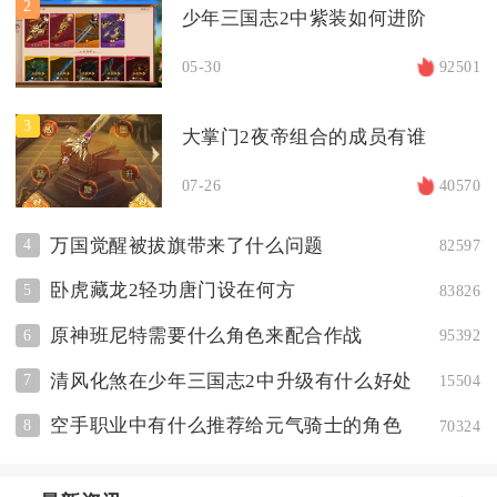
2
少年三国志2中紫装如何进阶
05-30
92501
3
大掌门2夜帝组合的成员有谁
07-26
40570
万国觉醒被拔旗带来了什么问题
4
82597
卧虎藏龙2轻功唐门设在何方
5
83826
原神班尼特需要什么角色来配合作战
6
95392
清风化煞在少年三国志2中升级有什么好处
7
15504
空手职业中有什么推荐给元气骑士的角色
8
70324