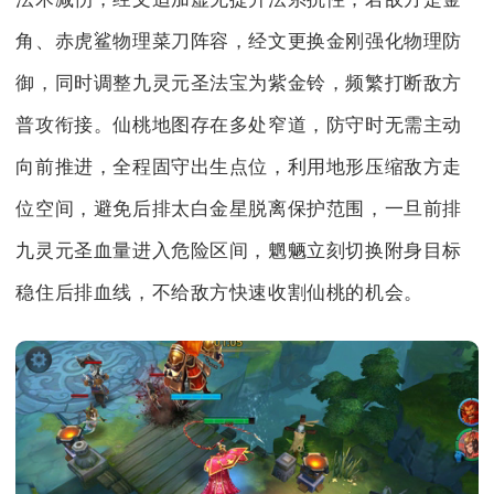
角、赤虎鲨物理菜刀阵容，经文更换金刚强化物理防
御，同时调整九灵元圣法宝为紫金铃，频繁打断敌方
普攻衔接。仙桃地图存在多处窄道，防守时无需主动
向前推进，全程固守出生点位，利用地形压缩敌方走
位空间，避免后排太白金星脱离保护范围，一旦前排
九灵元圣血量进入危险区间，魍魉立刻切换附身目标
稳住后排血线，不给敌方快速收割仙桃的机会。