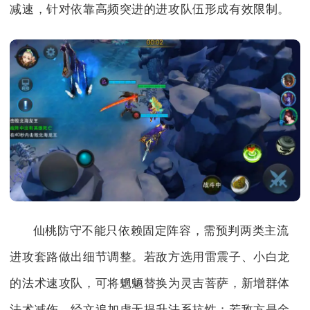
减速，针对依靠高频突进的进攻队伍形成有效限制。
仙桃防守不能只依赖固定阵容，需预判两类主流
进攻套路做出细节调整。若敌方选用雷震子、小白龙
的法术速攻队，可将魍魉替换为灵吉菩萨，新增群体
法术减伤，经文追加虚无提升法系抗性；若敌方是金