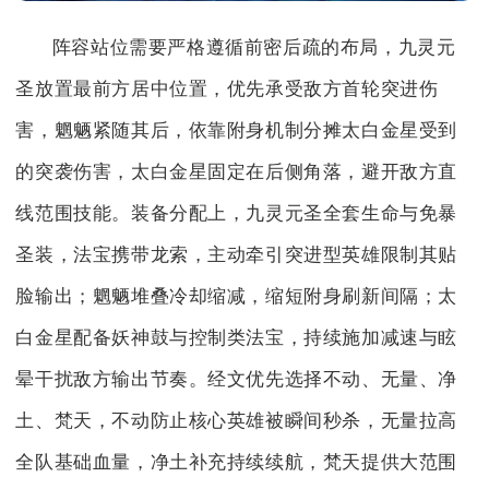
阵容站位需要严格遵循前密后疏的布局，九灵元
圣放置最前方居中位置，优先承受敌方首轮突进伤
害，魍魉紧随其后，依靠附身机制分摊太白金星受到
的突袭伤害，太白金星固定在后侧角落，避开敌方直
线范围技能。装备分配上，九灵元圣全套生命与免暴
圣装，法宝携带龙索，主动牵引突进型英雄限制其贴
脸输出；魍魉堆叠冷却缩减，缩短附身刷新间隔；太
白金星配备妖神鼓与控制类法宝，持续施加减速与眩
晕干扰敌方输出节奏。经文优先选择不动、无量、净
土、梵天，不动防止核心英雄被瞬间秒杀，无量拉高
全队基础血量，净土补充持续续航，梵天提供大范围