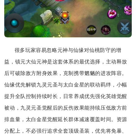
很多玩家容易忽略元神与仙缘对仙桃防守的增
益，镇元大仙元神是这套体系的最优选择，主动释放
后可破除敌方附身效果，克制携带魍魉的进攻阵容。
仙缘优先解锁九灵元圣与太白金星的联动羁绊，小幅
提升全队控制持续时长，日常养成优先强化英雄觉醒
被动，九灵元圣觉醒后的反伤效果能持续压低敌方前
排血量，太白金星觉醒延长群体减速覆盖时间。资源
分配上，不必强行追求全套顶级圣装，优先将免暴、