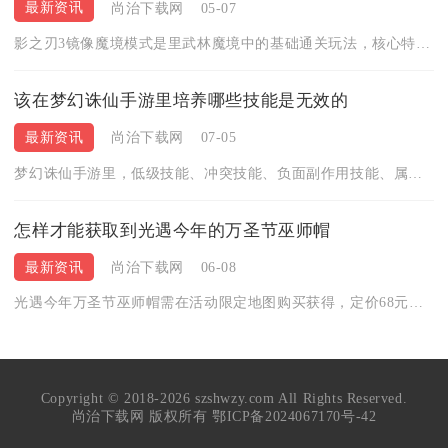
最新资讯
尚治下载网
05-07
影之刃3镜像魔境模式是里武林魔境中的基础通关玩法，核心特点为...
该在梦幻诛仙手游里培养哪些技能是无效的
最新资讯
尚治下载网
07-05
梦幻诛仙手游里，低级技能、冲突技能、负面副作用技能、属性吸收...
怎样才能获取到光遇今年的万圣节巫师帽
最新资讯
尚治下载网
06-08
光遇今年万圣节巫师帽需在活动限定地图购买获得，定价68元，为...
Copyright © 2018-2026 szshwzy.com All Rights Reserved.
尚治下载网 版权所有
鄂ICP备2024067170号-42