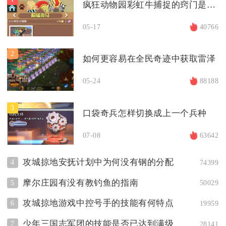
疯狂动物园彩虹牛捕捉的窍门是什么
05-17
40766
2
如何更容易在全民奇迹中获取雷泽
05-24
88188
3
口袋奇兵怎样切换成上一个兵种
07-08
63642
攻城掠地安抚计划中为何没有钢的分配
4
74399
摩尔庄园有没有教钓鱼的指南
5
50029
攻城掠地游戏中控号手的技能有何特点
6
19959
少年三国志军团的技能是否已达到满级
7
28141