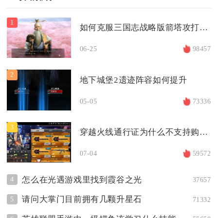
1
如何克服三国志战略版箭塔攻打中的困难
06-25
98457
2
地下城堡2遗迹阵容如何提升
05-05
73336
3
穿越火线通行证为什么不支持购买等级
07-04
59572
怎么在光遇游戏里找到霞谷之光
4
37657
请问大掌门目前拥有几颗升星石
5
71332