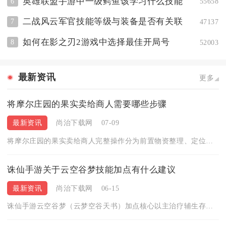
英雄联盟手游中一级鳄鱼该学习什么技能
6
55658
二战风云军官技能等级与装备是否有关联
7
47137
如何在影之刃2游戏中选择最佳开局号
8
52003
最新资讯
更多
将摩尔庄园的果实卖给商人需要哪些步骤
最新资讯
尚治下载网
07-09
将摩尔庄园的果实卖给商人完整操作分为前置物资整理、定位收购商...
诛仙手游关于云空谷梦技能加点有什么建议
最新资讯
尚治下载网
06-15
诛仙手游云空谷梦（云梦空谷天书）加点核心以主治疗辅生存为主，...