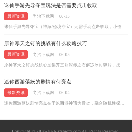
诛仙手游先导夺宝玩法是否需要点击收取
最新资讯
尚治下载网
06-13
诛仙手游先导夺宝（神海/秘境夺宝）无需手动点击收取，小怪掉落...
原神寒天之钉的挑战有什么攻略技巧
最新资讯
尚治下载网
06-05
原神寒天之钉挑战核心是集齐三块深赤之石解冻冰封碎片，按顺序击...
迷你西游荡妖的剧情有何亮点
最新资讯
尚治下载网
06-04
迷你西游荡妖剧情亮点在于以西游神话为骨架，融合随机性探索、分...
Copyright © 2018-2026 szshwzy.com All Rights Reserved.