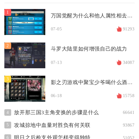
1
万国觉醒为什么和他人属性相去甚远
07-05
91293
2
斗罗大陆里如何增强自己的战力
07-13
34087
3
影之刃游戏中聚宝少爷喝什么酒最好
06-18
15758
放开那三国3主角变换的步骤是什么
4
66641
攻城掠地中血量对胜负有何关联
5
93867
明日之后枪支外观怎样变得独特
6
51052