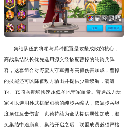
集结队伍的将领与兵种配置是攻坚成败的核心，
高战集结队长优先选用源义经搭配曹操的纯骑兵阵
容，这套组合对野蛮人守军拥有高额伤害加成，曹操
的技能还可以降低敌方输出并提供少量续航，满编
T4、T5骑兵能够快速压低圣地守军血量。普通战力玩
家可以选用孙武搭配贞德的纯步兵编队，依靠步兵坦
度顶住反击伤害，贞德持续为全队提供属性加成，避
免集结中途崩盘。集结开启之后，联盟成员必须严格