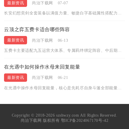
最新资讯
尚治下载网
07-07
长安幻想奕剑全套装备以满值力量、敏捷白字基础属性搭配力敏双加...
云顶之弈五费卡适合哪些阵容
最新资讯
尚治下载网
06-13
五费卡主要适配九五运营大体系、专属羁绊绑定阵容、中后期成型阵...
在光遇中如何操作水母来回复能量
最新资讯
尚治下载网
06-21
在光遇中操作水母回复能量，核心是先耗尽自身斗篷全部能量，再降...
Copyright © 2018-2026 szshwzy.com All Rights Reserved.
尚治下载网 版权所有
鄂ICP备2024067170号-42