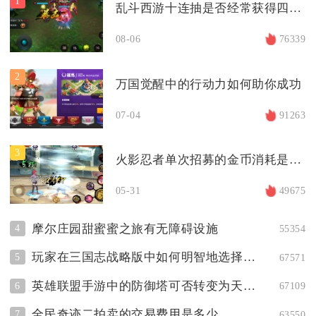
1
乱斗西游十连抽是否经常获得四星英雄
08-06
76339
2
万国觉醒中的行动力如何助你成功
07-04
91263
3
火影忍者单次招募的金币消耗是多少
05-31
49675
摩尔庄园甜蜜蜜之旅有无障碍设施
4
55354
玩家在三国志战略版中如何明智地选择武将
5
67571
英雄联盟手游中的防御塔可否转变为天赋特性
6
67109
全民奇迹二拍卖的交易费用是多少
7
63550