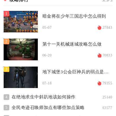
1
暗金将在少年三国志中怎么得到
05-07
27843
2
第十一关机械迷城攻略怎么做
06-20
70833
3
地下城堡3公会巨神兵的弱点是什么
07-18
79355
在绝地求生中斜趴地该如何操作
4
25140
全民奇迹召唤师加点有哪些加点策略
5
63577