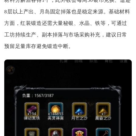
材料分解后各得1个；此外教会每周50银币兑换、遗迹
8层以上产出、月岛固定掉落也是稳定来源。基础材料
方面，红装锻造还需大量秘银、水晶、铁等，可通过
工坊持续生产、副本掉落与市场采购补充，建议日常
预留足量库存避免锻造中断。