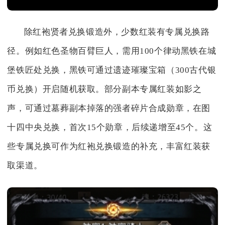
除红袍贤者兑换锻造外，少数红装有专属兑换路
径。例如红色圣物百臂巨人，需用100个律动黑铁在城
堡铁匠处兑换，黑铁可通过遗迹璀璨宝箱（300古代银
币兑换）开启随机获取。部分副本专属红装如影之
声，可通过墓葬副本掉落的强者碎片合成勋章，在图
十四中央兑换，首次15个勋章，后续递增至45个。这
些专属兑换可作为红袍兑换锻造的补充，丰富红装获
取渠道。