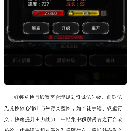
红装兑换与锻造需合理规划资源优先级。前期优
先兑换核心输出与生存类蓝图，如圣徒手锤、铁壁符
文，快速提升主力战力；中期集中积攒贤者之石合成
秘锭，优先锻造坦克系红装保障生存；后期补齐剩余