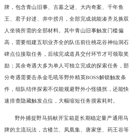
牌，包含青山旧事、古墓之谜、大内奇案、千年鱼
王、君子好逑、井中捞月，全部完成就能凑齐兑换双
人坐骑所需的全部材料。其中青山旧事触发门槛偏
高，需要组建五职业齐全的队伍前往桃花谷神仙洞石
碑点位接取任务，后续完成道具交付环节才可领取奖
励；其余奇遇大多为单人可独立完成的探索任务，部
分奇遇需要击杀金毛吼等野外精英BOSS解锁触发条
件，组队结伴探索不仅能规避野外小怪骚扰，还能快
速排查隐藏触发点位，大幅缩短任务摸索耗时。
野外捕捉野马捐献开宝箱是长期稳定量产通用马
牌的主流玩法，古楼兰、凤凰集、唐家堡、药王谷等