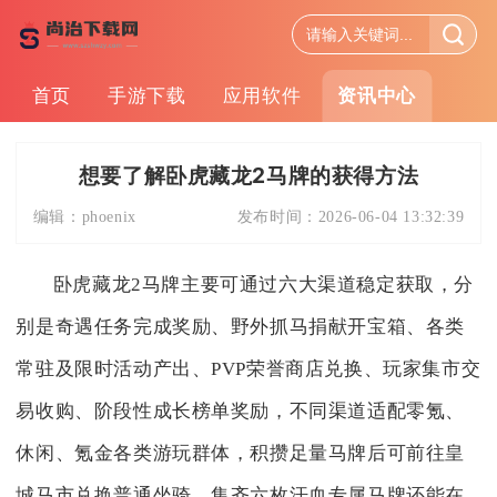
首页
手游下载
应用软件
资讯中心
想要了解卧虎藏龙2马牌的获得方法
编辑：
phoenix
发布时间：
2026-06-04 13:32:39
卧虎藏龙2马牌主要可通过六大渠道稳定获取，分
别是奇遇任务完成奖励、野外抓马捐献开宝箱、各类
常驻及限时活动产出、PVP荣誉商店兑换、玩家集市交
易收购、阶段性成长榜单奖励，不同渠道适配零氪、
休闲、氪金各类游玩群体，积攒足量马牌后可前往皇
城马市兑换普通坐骑，集齐六枚汗血专属马牌还能在