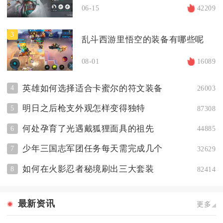
06-15
42209
3
乱斗西游里悟空的装备有哪些呢
08-01
16089
英雄如何选择适合卡蜜尔的符文装备
4
26003
明日之后枪支外观怎样变得独特
5
87308
何处孕育了光遇戴狐狸面具的祖先
6
44885
少年三国志军团任务每天需完成几个
7
32629
如何在火影忍者秘境刷出三大套装
8
82414
最新资讯
更多