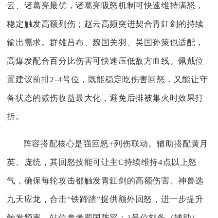
云、诸葛亮最优，诸葛亮吸怒机制可快速维持满怒，
稳定触发高额列伤；赵云高频突进契合青釭剑的持续
输出需求。群雄吕布、魏国关羽、吴国孙策也适配，
高爆发配合百分比伤害可快速压低敌方血线。佩戴位
置建议前排2-4号位，既能稳定吃伤害回怒，又能让守
备状态的减伤收益最大化，避免后排被集火时效果打
折。
阵容搭配核心是强回怒+列伤联动。辅助搭配黄月
英、庞统，其回怒技能可让主C持续维持4点以上怒
气，确保每轮攻击都触发青釭剑的高额伤害。神兽选
九天应龙，合击“铁蹄踏”提供额外回怒，进一步提升
触发频率。站位参考蜀国阵容：1号位刘备（辅助）、