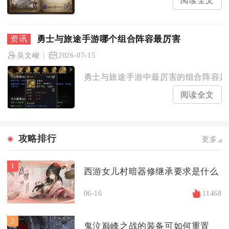
阅读全文
勇士与旅途手游哪个组合阵容最厉害
吴文峻
2026-07-15
勇士与旅途手游中最厉害的组合阵容是须
阅读全文
攻略排行
更多
1
西游女儿村暗器修继承要求是什么
06-16
11468
2
鬼泣巅峰之战的装备可如何重置