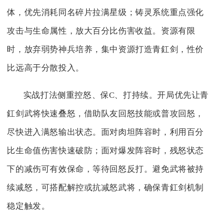
体，优先消耗同名碎片拉满星级；铸灵系统重点强化
攻击与生命属性，放大百分比伤害收益。资源有限
时，放弃弱势神兵培养，集中资源打造青釭剑，性价
比远高于分散投入。
实战打法侧重控怒、保C、打持续。开局优先让青
釭剑武将快速叠怒，借助队友回怒技能或普攻回怒，
尽快进入满怒输出状态。面对肉坦阵容时，利用百分
比生命值伤害快速破防；面对爆发阵容时，残怒状态
下的减伤可有效保命，等待回怒反打。避免武将被持
续减怒，可搭配解控或抗减怒武将，确保青釭剑机制
稳定触发。