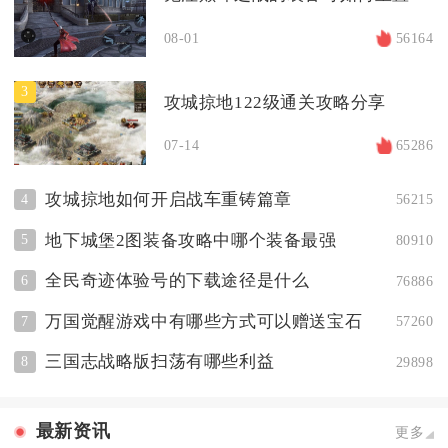
08-01
56164
3
攻城掠地122级通关攻略分享
07-14
65286
攻城掠地如何开启战车重铸篇章
4
56215
地下城堡2图装备攻略中哪个装备最强
5
80910
全民奇迹体验号的下载途径是什么
6
76886
万国觉醒游戏中有哪些方式可以赠送宝石
7
57260
三国志战略版扫荡有哪些利益
8
29898
最新资讯
更多