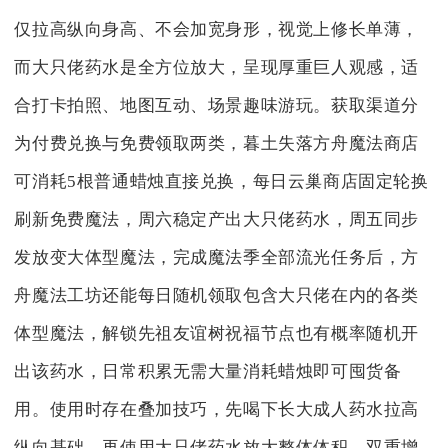
仅拉高纵向身高、不会加宽身形，视觉上修长单薄，
而大只佬药水是全方位放大，呈现厚重巨人观感，适
合打卡拍照、地图互动、场景趣味游玩。获取渠道分
为付费兑换与免费领取两类，暮土失落方舟魔法商店
可消耗5根普通蜡烛直接兑换，每日云巢商店固定轮换
刷新免费魔法，周六稳定产出大只佬药水，周五同步
发放变大体型魔法，完成魔法季全部流光任务后，方
舟魔法工坊还能每日随机领取包含大只佬在内的各类
体型魔法，解锁先祖友谊树祝福节点也有概率随机开
出该药水，日常积累无需大量消耗蜡烛即可囤货备
用。使用时存在叠加技巧，先喝下长大成人药水拉高
纵向基础，再使用大只佬药水放大整体体积，双重增