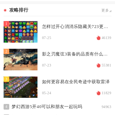
攻略排行
更多
1
怎样过开心消消乐隐藏关723更轻松
07-25
46139
2
影之刃魔弦3装备的品质有什么区别
07-23
55381
3
如何更容易在全民奇迹中获取雷泽
05-24
11829
梦幻西游5开40可以和朋友一起玩吗
4
94963