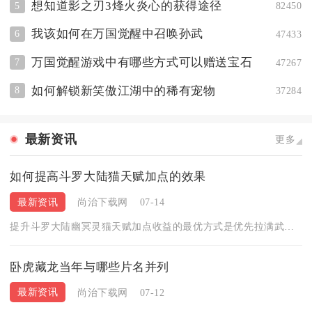
想知道影之刃3烽火炎心的获得途径
5
82450
我该如何在万国觉醒中召唤孙武
6
47433
万国觉醒游戏中有哪些方式可以赠送宝石
7
47267
如何解锁新笑傲江湖中的稀有宠物
8
37284
最新资讯
更多
如何提高斗罗大陆猫天赋加点的效果
最新资讯
尚治下载网
07-14
提升斗罗大陆幽冥灵猫天赋加点收益的最优方式是优先拉满武魂天赋...
卧虎藏龙当年与哪些片名并列
最新资讯
尚治下载网
07-12