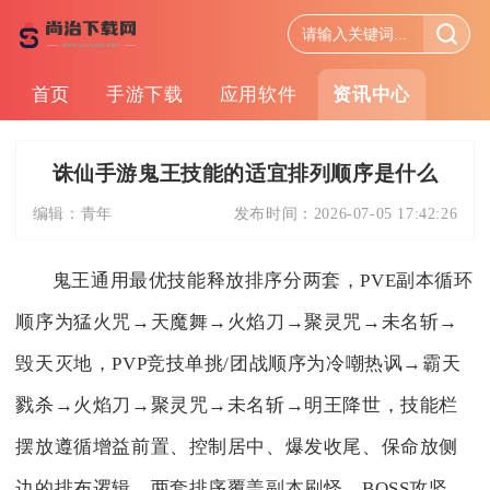
首页
手游下载
应用软件
资讯中心
诛仙手游鬼王技能的适宜排列顺序是什么
编辑：
青年
发布时间：
2026-07-05 17:42:26
鬼王通用最优技能释放排序分两套，PVE副本循环
顺序为猛火咒→天魔舞→火焰刀→聚灵咒→未名斩→
毁天灭地，PVP竞技单挑/团战顺序为冷嘲热讽→霸天
戮杀→火焰刀→聚灵咒→未名斩→明王降世，技能栏
摆放遵循增益前置、控制居中、爆发收尾、保命放侧
边的排布逻辑，两套排序覆盖副本刷怪、BOSS攻坚、