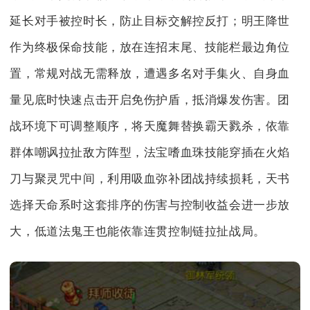
延长对手被控时长，防止目标交解控反打；明王降世
作为终极保命技能，放在连招末尾、技能栏最边角位
置，常规对战无需释放，遭遇多名对手集火、自身血
量见底时快速点击开启免伤护盾，抵消爆发伤害。团
战环境下可调整顺序，将天魔舞替换霸天戮杀，依靠
群体嘲讽拉扯敌方阵型，法宝嗜血珠技能穿插在火焰
刀与聚灵咒中间，利用吸血弥补团战持续损耗，天书
选择天命系时这套排序的伤害与控制收益会进一步放
大，低道法鬼王也能依靠连贯控制链拉扯战局。