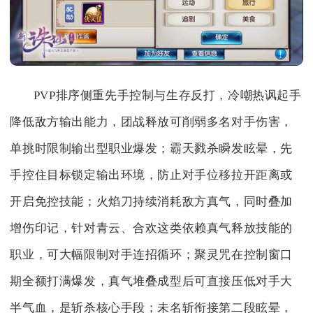
PVP排序侧重先手控制与生存反打，冷嘲热讽起手
降低敌方输出能力，团战释放可削弱多名对手伤害，
单挑时限制输出型职业爆发；霸天戮杀瞬发眩晕，先
手控住目标锁定输出环境，防止对手位移拉开距离或
开启免控技能；火焰刀持续消耗敌方真气，同时叠加
增伤印记，针对青云、合欢这类依赖真气释放技能的
职业，可大幅限制对手连招循环；聚灵咒在控制窗口
期全额打满爆发，真气堆叠成型后可直接压低对手大
半气血，是斩杀核心手段；未名斩衔接第二段眩晕，