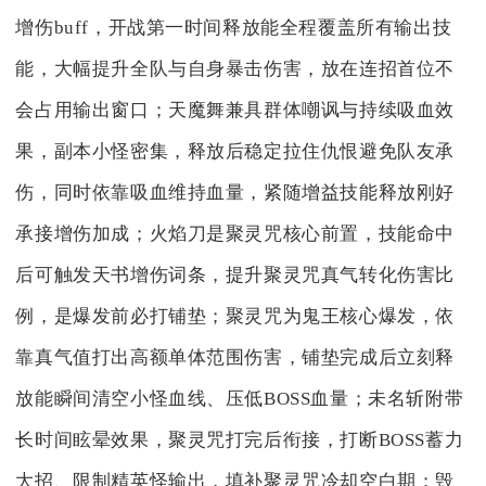
增伤buff，开战第一时间释放能全程覆盖所有输出技
能，大幅提升全队与自身暴击伤害，放在连招首位不
会占用输出窗口；天魔舞兼具群体嘲讽与持续吸血效
果，副本小怪密集，释放后稳定拉住仇恨避免队友承
伤，同时依靠吸血维持血量，紧随增益技能释放刚好
承接增伤加成；火焰刀是聚灵咒核心前置，技能命中
后可触发天书增伤词条，提升聚灵咒真气转化伤害比
例，是爆发前必打铺垫；聚灵咒为鬼王核心爆发，依
靠真气值打出高额单体范围伤害，铺垫完成后立刻释
放能瞬间清空小怪血线、压低BOSS血量；未名斩附带
长时间眩晕效果，聚灵咒打完后衔接，打断BOSS蓄力
大招、限制精英怪输出，填补聚灵咒冷却空白期；毁