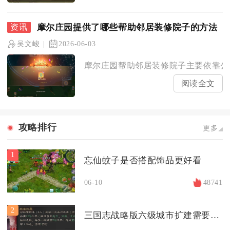
摩尔庄园提供了哪些帮助邻居装修院子的方法
吴文峻
2026-06-03
摩尔庄园帮助邻居装修院子主要依靠公共
阅读全文
攻略排行
更多
1
忘仙蚊子是否搭配饰品更好看
06-10
48741
2
三国志战略版六级城市扩建需要什么资源