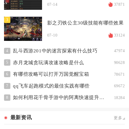
07-14
37871
3
影之刃铁公主30级技能有哪些效果
07-10
33124
乱斗西游201中的迷宫探索有什么技巧
4
47974
赤月龙城贪玩满攻速攻略是什么
5
90628
有哪些攻略可以打开万国觉醒宝箱
6
78671
qq飞车起跑模式的最佳实践有哪些
7
69672
如何利用花千骨手游中的阿离快速提升等级
8
18284
最新资讯
更多