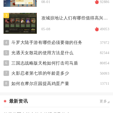
08-01
92886
3
攻城掠地让人们有哪些值得高兴的理由
05-08
49053
斗罗大陆手游有哪些必须要做的任务
4
37972
光遇天女散花的使用方法是什么
5
82544
三国志战略版天枪如何打击司马盾
6
80854
火影忍者第七班的年龄是多少
7
50093
如何在摩尔庄园提高鸡蛋产量
8
13711
最新资讯
更多