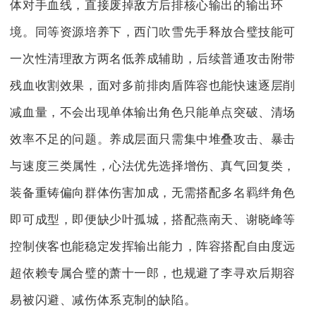
体对手血线，直接废掉敌方后排核心输出的输出环
境。同等资源培养下，西门吹雪先手释放合璧技能可
一次性清理敌方两名低养成辅助，后续普通攻击附带
残血收割效果，面对多前排肉盾阵容也能快速逐层削
减血量，不会出现单体输出角色只能单点突破、清场
效率不足的问题。养成层面只需集中堆叠攻击、暴击
与速度三类属性，心法优先选择增伤、真气回复类，
装备重铸偏向群体伤害加成，无需搭配多名羁绊角色
即可成型，即便缺少叶孤城，搭配燕南天、谢晓峰等
控制侠客也能稳定发挥输出能力，阵容搭配自由度远
超依赖专属合璧的萧十一郎，也规避了李寻欢后期容
易被闪避、减伤体系克制的缺陷。