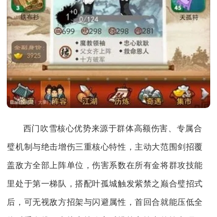
西门吹雪核心优势来源于群体高额伤害、专属合
璧机制与绝击增伤三重核心特性，主动大范围剑招覆
盖敌方全部上阵单位，伤害系数在所有金将群攻技能
里处于第一梯队，搭配叶孤城触发紫禁之巅合璧招式
后，可无视敌方招架与闪避属性，首回合就能压低全